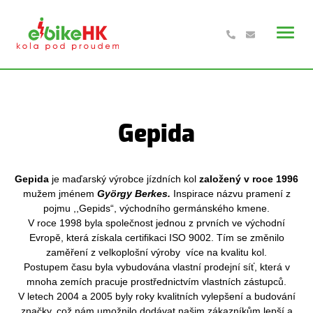
Gepida
Gepida
je maďarský výrobce jízdních kol
založený v roce 1996
mužem jménem
György Berkes.
Inspirace názvu pramení z
pojmu ,,Gepids“, východního germánského kmene.
V roce 1998 byla společnost jednou z prvních ve východní
Evropě, která získala certifikaci ISO 9002. Tím se změnilo
zaměření z velkoplošní výroby více na kvalitu kol.
Postupem času byla vybudována vlastní prodejní síť, která v
mnoha zemích pracuje prostřednictvím vlastních zástupců.
V letech 2004 a 2005 byly roky kvalitních vylepšení a budování
značky, což nám umožnilo dodávat našim zákazníkům lepší a